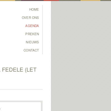
Main menu
HOME
SKIP TO PRIMARY
SKIP TO SECONDARY
OVER ONS
CONTENT
CONTENT
AGENDA
PREKEN
NIEUWS
CONTACT
 FEDELE (LET