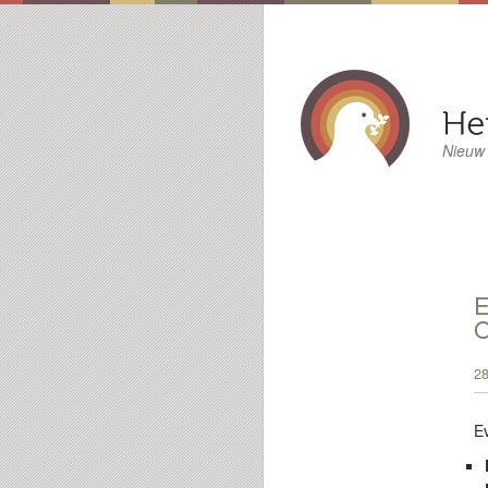
Nieuw
E
O
28
E