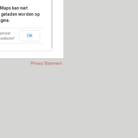
Maps kan niet
 geladen worden op
gina.
igenaar
OK
 website?
Privacy Statement