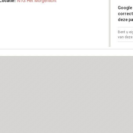
Locatie:
NTG Het Morgenlicht
Google 
correct
deze pa
Bent u e
van deze