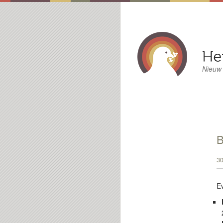
Nieuw
B
30
E