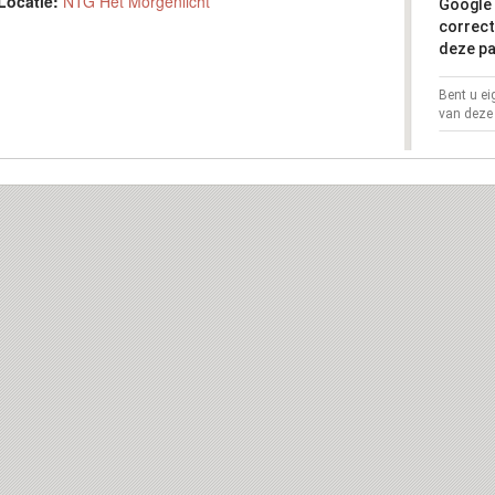
Locatie:
NTG Het Morgenlicht
Google 
correct
deze pa
Bent u e
van deze