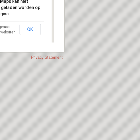
Maps kan niet
 geladen worden op
gina.
igenaar
OK
 website?
Privacy Statement