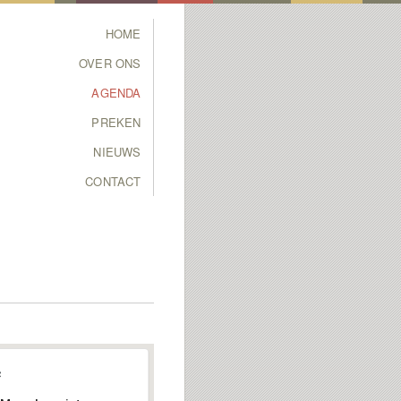
Main menu
HOME
SKIP TO PRIMARY
SKIP TO SECONDARY
OVER ONS
CONTENT
CONTENT
AGENDA
PREKEN
NIEUWS
CONTACT