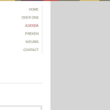
Main menu
HOME
SKIP TO PRIMARY
SKIP TO SECONDARY
OVER ONS
CONTENT
CONTENT
AGENDA
PREKEN
NIEUWS
CONTACT