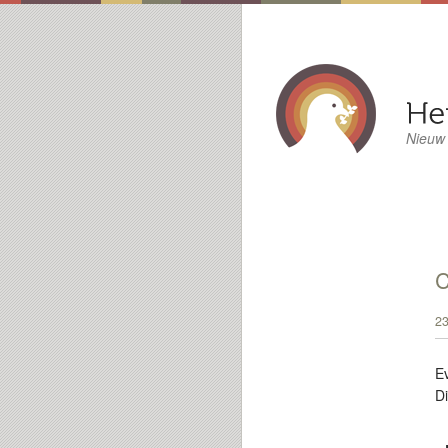
Nieuw
23
E
D