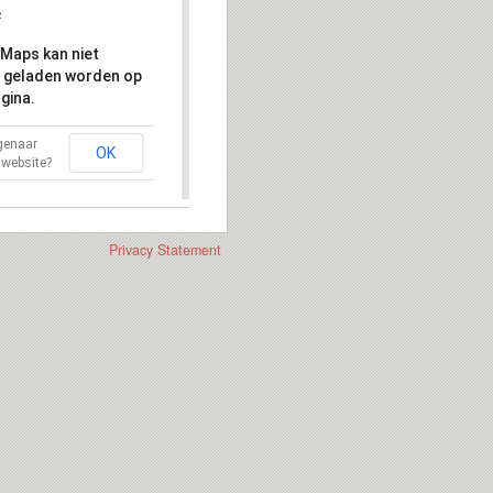
Maps kan niet
 geladen worden op
gina.
igenaar
OK
 website?
Privacy Statement