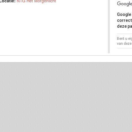
Locatie:
NTG Het Morgenlicht
Google 
correct
deze pa
Bent u e
van deze