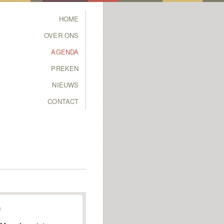
Main menu
HOME
SKIP TO PRIMARY
SKIP TO SECONDARY
OVER ONS
CONTENT
CONTENT
AGENDA
PREKEN
NIEUWS
CONTACT