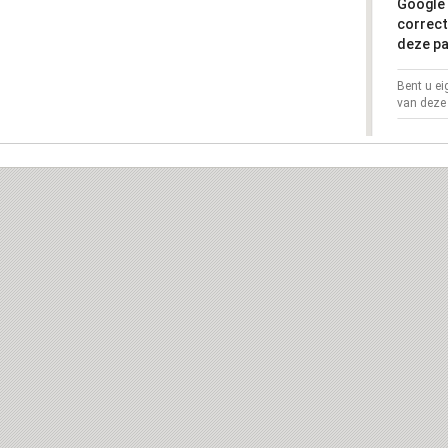
Google 
correct
deze pa
Bent u e
van deze