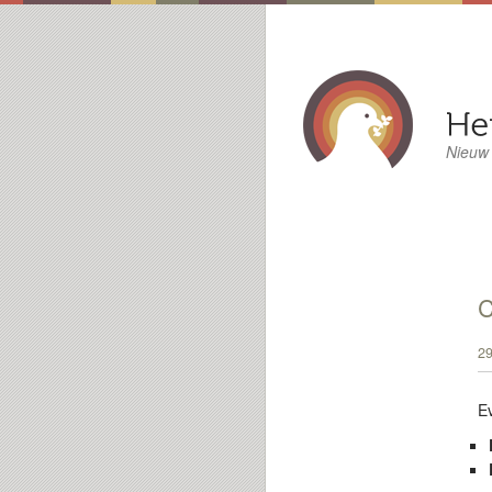
Nieuw
29
E