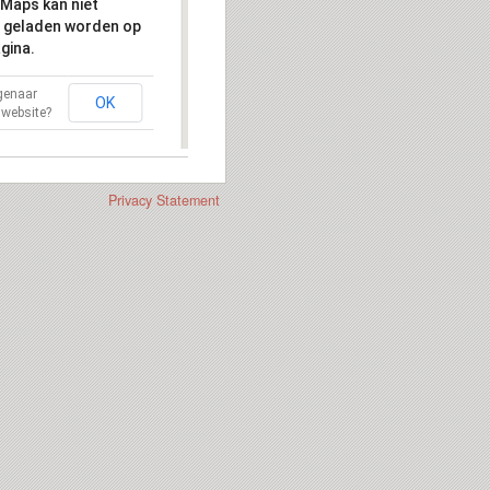
Maps kan niet
 geladen worden op
gina.
igenaar
OK
 website?
Privacy Statement