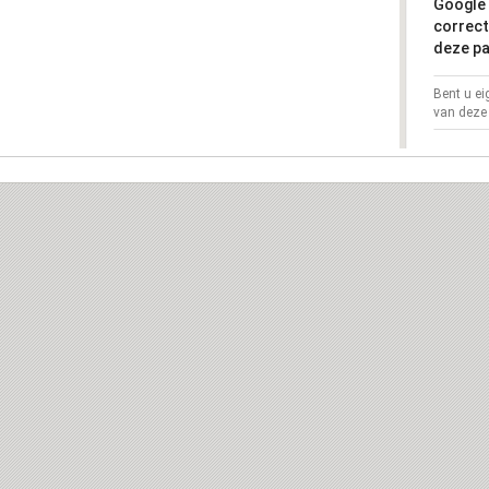
Google 
correct
deze pa
Bent u e
van deze