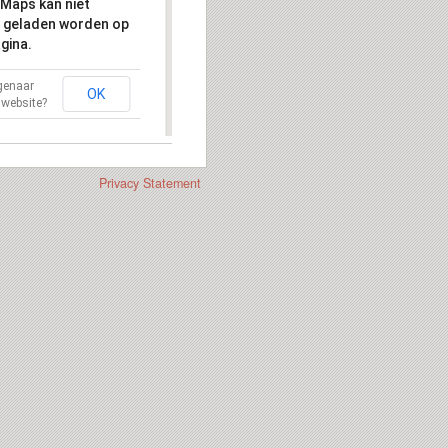
Maps kan niet
 geladen worden op
gina.
igenaar
OK
 website?
Privacy Statement