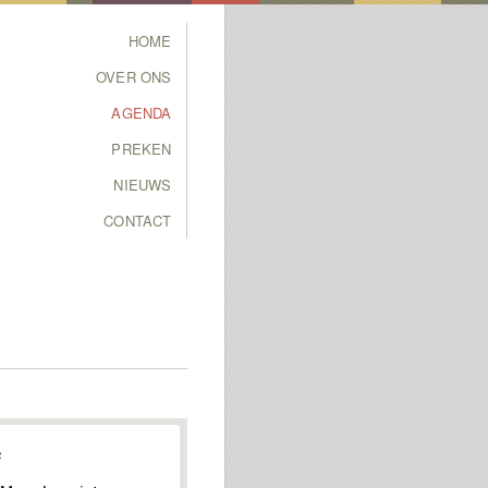
Main menu
HOME
SKIP TO PRIMARY
SKIP TO SECONDARY
OVER ONS
CONTENT
CONTENT
AGENDA
PREKEN
NIEUWS
CONTACT