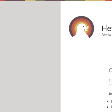
Nieuw
1 
E