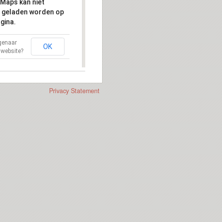
Maps kan niet
 geladen worden op
gina.
igenaar
OK
 website?
Privacy Statement