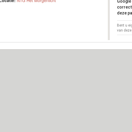
Locatie:
NTG Het Morgenlicht
Google 
correct
deze pa
Bent u e
van deze