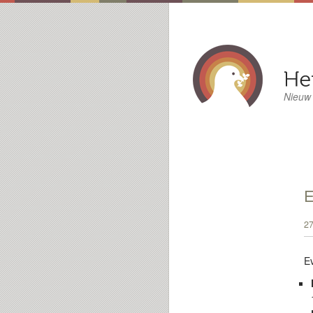
Nieuw
E
27
E