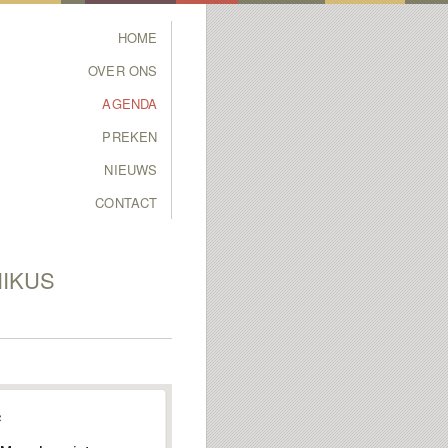
Main menu
HOME
SKIP TO PRIMARY
SKIP TO SECONDARY
OVER ONS
CONTENT
CONTENT
AGENDA
PREKEN
NIEUWS
CONTACT
NIKUS