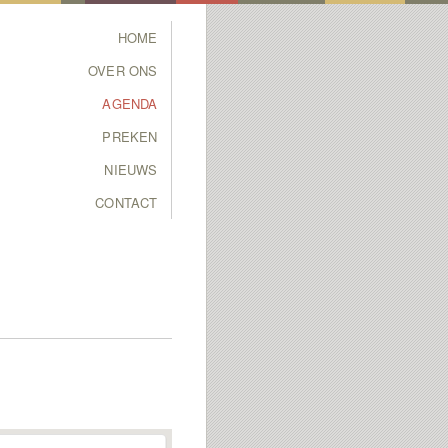
Main menu
HOME
SKIP TO PRIMARY
SKIP TO SECONDARY
OVER ONS
CONTENT
CONTENT
AGENDA
PREKEN
NIEUWS
CONTACT