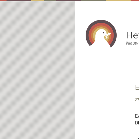
Nieuw
E
27
E
Di