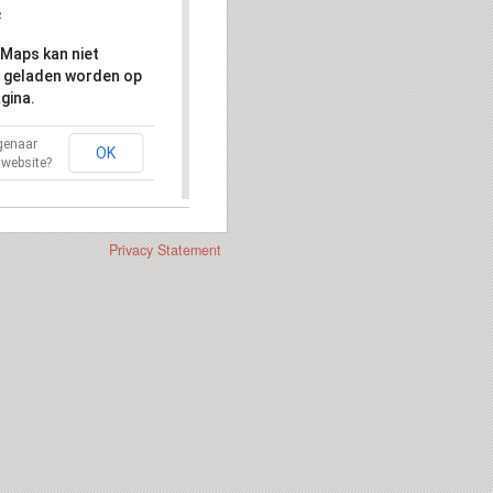
Maps kan niet
 geladen worden op
gina.
igenaar
OK
 website?
Privacy Statement