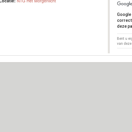
Locatie:
NTG Het Morgenlicht
Google 
correct
deze pa
Bent u e
van deze