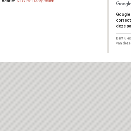
Locatie:
NTG Het Morgenlicht
Google 
correct
deze pa
Bent u e
van deze