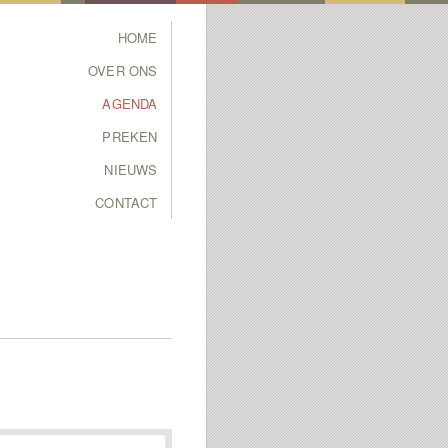
Main menu
HOME
SKIP TO PRIMARY
SKIP TO SECONDARY
OVER ONS
CONTENT
CONTENT
AGENDA
PREKEN
NIEUWS
CONTACT