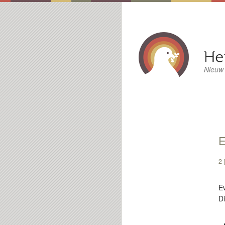
Nieuw
2 
E
Di