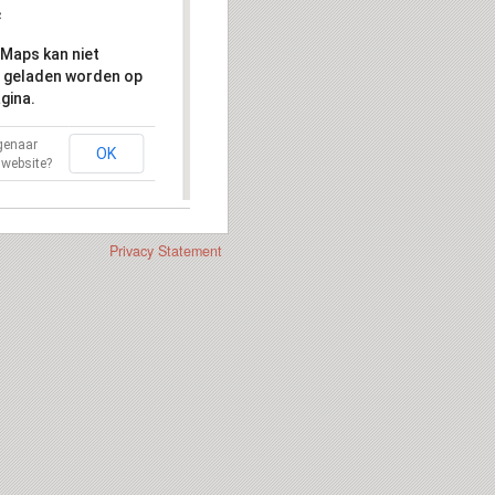
Maps kan niet
 geladen worden op
gina.
igenaar
OK
 website?
Privacy Statement