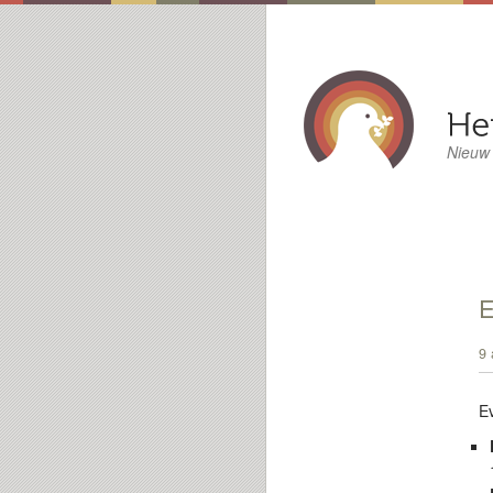
Nieuw
E
9 
E