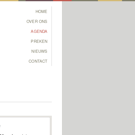
Main menu
HOME
SKIP TO PRIMARY
SKIP TO SECONDARY
OVER ONS
CONTENT
CONTENT
AGENDA
PREKEN
NIEUWS
CONTACT