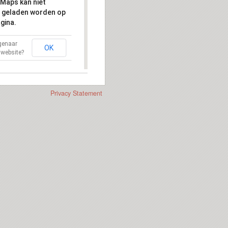
Maps kan niet
 geladen worden op
gina.
igenaar
OK
 website?
Privacy Statement