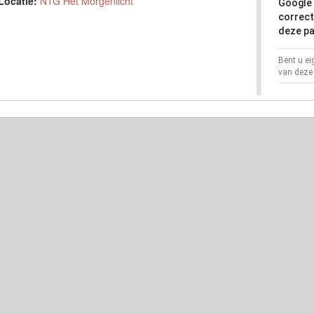
Locatie:
NTG Het Morgenlicht
Google 
correct
deze pa
Bent u e
van deze