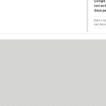
Google 
correct
deze pa
Bent u e
van deze