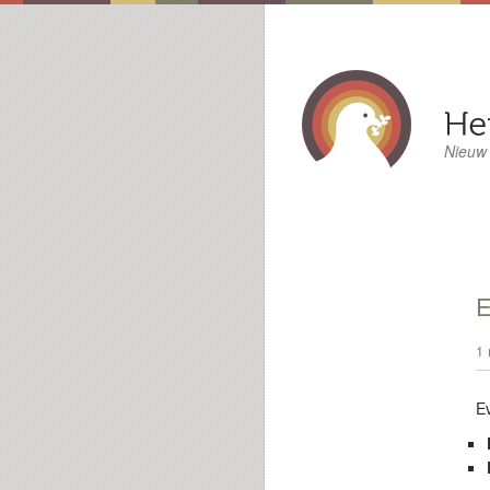
Nieuw
E
1 
E