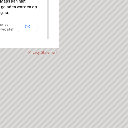
Maps kan niet
 geladen worden op
gina.
igenaar
OK
 website?
Privacy Statement