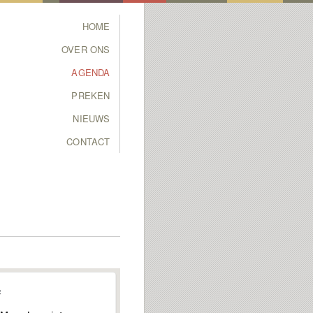
Main menu
HOME
SKIP TO PRIMARY
SKIP TO SECONDARY
OVER ONS
CONTENT
CONTENT
AGENDA
PREKEN
NIEUWS
CONTACT