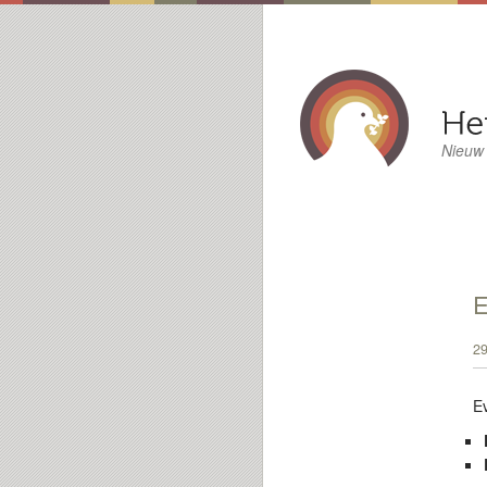
Nieuw
E
29
E