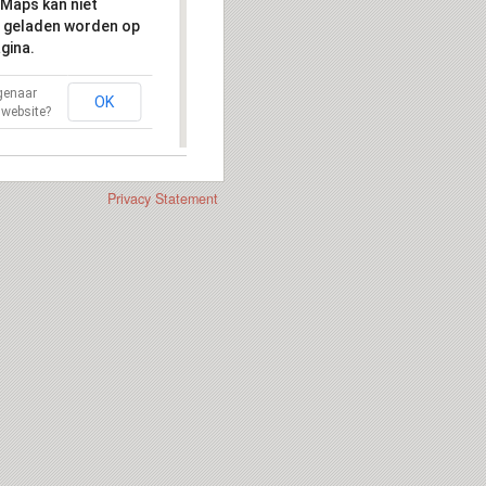
Maps kan niet
 geladen worden op
gina.
igenaar
OK
 website?
Privacy Statement