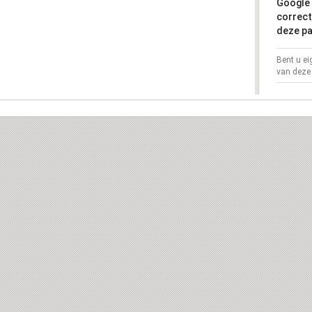
Google 
correct
deze pa
Bent u e
van deze