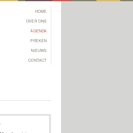
Main menu
HOME
SKIP TO PRIMARY
SKIP TO SECONDARY
OVER ONS
CONTENT
CONTENT
AGENDA
PREKEN
NIEUWS
CONTACT