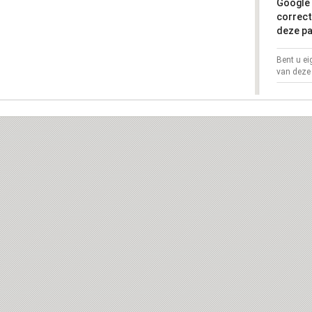
Google 
correct
deze pa
Bent u e
van deze