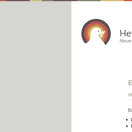
Nieuw
E
25
E