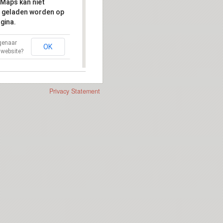
Maps kan niet
 geladen worden op
gina.
igenaar
OK
 website?
Privacy Statement