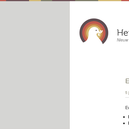
Nieuw
E
5 
E