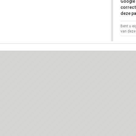
Google 
correct
deze pa
Bent u e
van deze