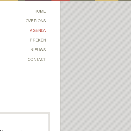
Main menu
HOME
SKIP TO PRIMARY
SKIP TO SECONDARY
OVER ONS
CONTENT
CONTENT
AGENDA
PREKEN
NIEUWS
CONTACT