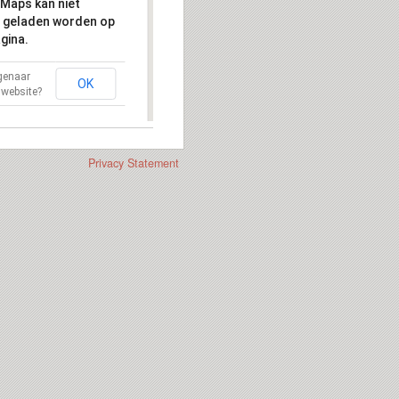
Maps kan niet
 geladen worden op
gina.
igenaar
OK
 website?
Privacy Statement