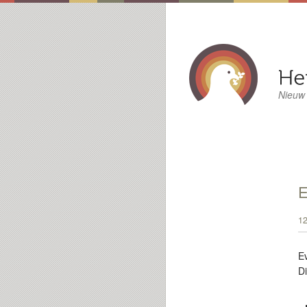
Nieuw
E
12
E
D