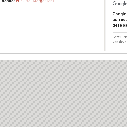
Locatie:
NTG Het Morgenlicht
Google 
correct
deze pa
Bent u e
van deze