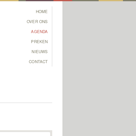
Main menu
HOME
SKIP TO PRIMARY
SKIP TO SECONDARY
OVER ONS
CONTENT
CONTENT
AGENDA
PREKEN
NIEUWS
CONTACT