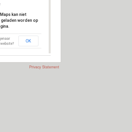
Maps kan niet
 geladen worden op
gina.
igenaar
OK
 website?
Privacy Statement