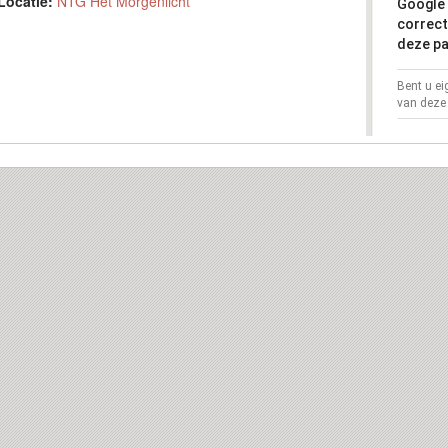
Locatie:
NTG Het Morgenlicht
Google 
correct
deze pa
Bent u e
van deze