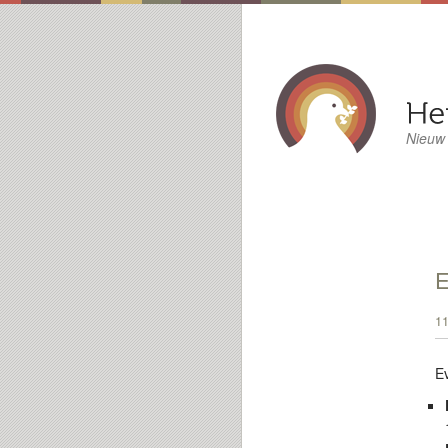
Nieuw
E
11
E