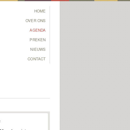
Main menu
HOME
SKIP TO PRIMARY
SKIP TO SECONDARY
OVER ONS
CONTENT
CONTENT
AGENDA
PREKEN
NIEUWS
CONTACT