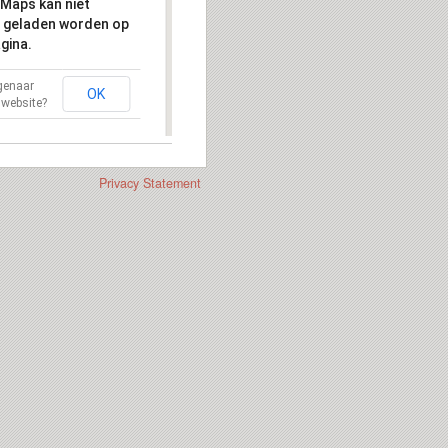
Maps kan niet
 geladen worden op
gina.
igenaar
OK
 website?
Privacy Statement