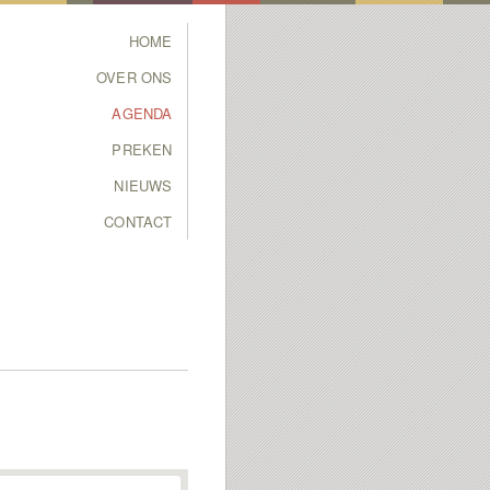
Main menu
HOME
SKIP TO PRIMARY
SKIP TO SECONDARY
OVER ONS
CONTENT
CONTENT
AGENDA
PREKEN
NIEUWS
CONTACT