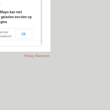
Maps kan niet
 geladen worden op
gina.
igenaar
OK
 website?
Privacy Statement