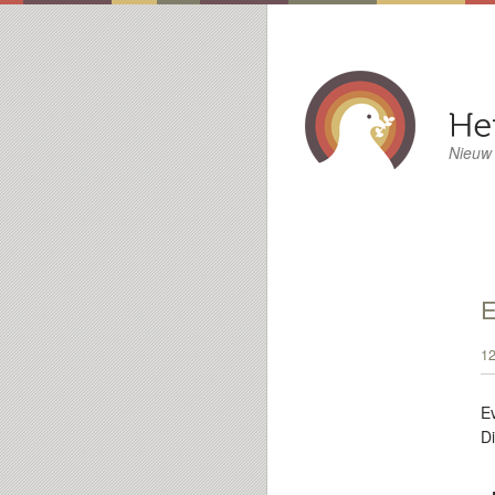
Nieuw
E
12
E
D