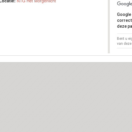
Locatie:
NTG Het Morgenlicht
Google 
correct
deze pa
Bent u e
van deze