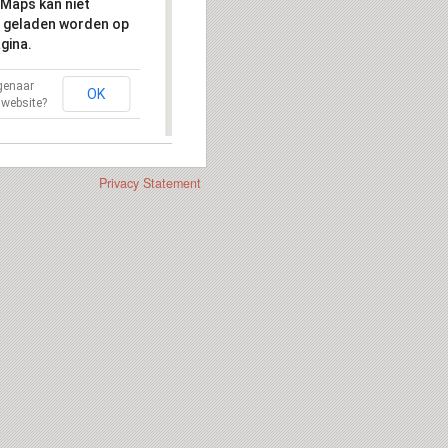
Maps kan niet
 geladen worden op
gina.
igenaar
OK
 website?
Privacy Statement