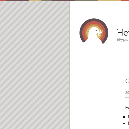
Nieuw
29
E