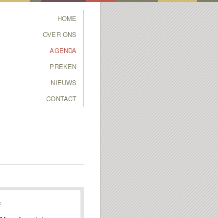
Main menu
HOME
SKIP TO PRIMARY
SKIP TO SECONDARY
OVER ONS
CONTENT
CONTENT
AGENDA
PREKEN
NIEUWS
CONTACT