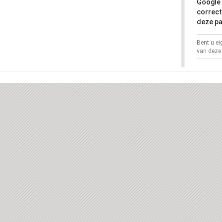
Google 
correct
deze pa
Bent u e
van deze