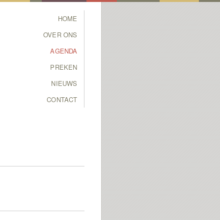
Main menu
HOME
SKIP TO PRIMARY
SKIP TO SECONDARY
OVER ONS
CONTENT
CONTENT
AGENDA
PREKEN
NIEUWS
CONTACT