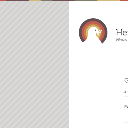
Nieuw
G
4 
E