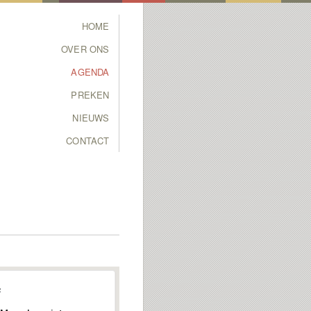
Main menu
HOME
SKIP TO PRIMARY
SKIP TO SECONDARY
OVER ONS
CONTENT
CONTENT
AGENDA
PREKEN
NIEUWS
CONTACT