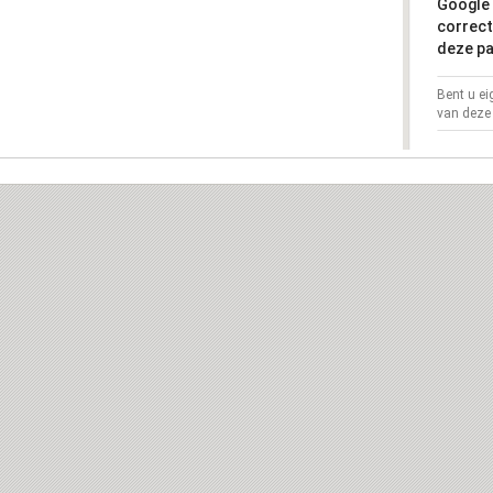
Google 
correct
deze pa
Bent u e
van deze