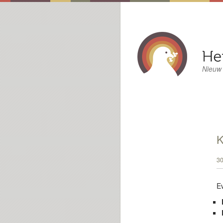
Nieuw
30
E