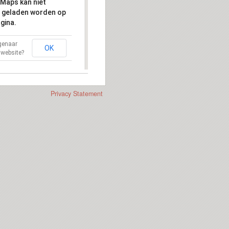
Maps kan niet
 geladen worden op
gina.
igenaar
OK
 website?
Privacy Statement