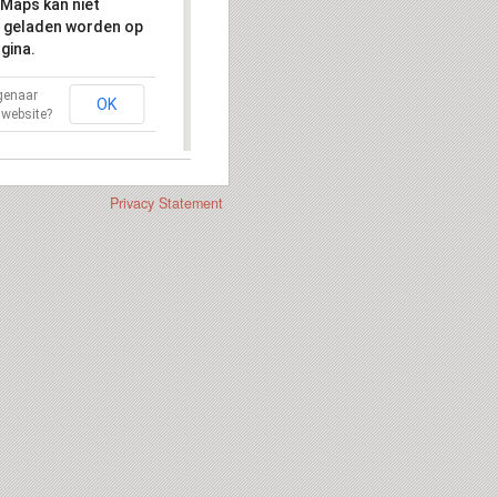
Maps kan niet
 geladen worden op
gina.
igenaar
OK
 website?
Privacy Statement