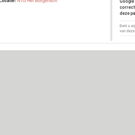
Locatie:
NTG Het Morgenlicht
Google 
correct
deze pa
Bent u e
van deze