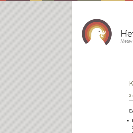
Nieuw
2 
E