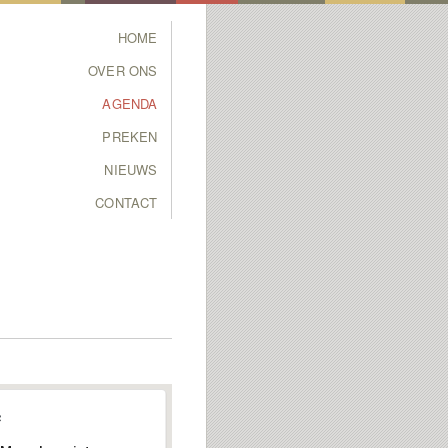
Main menu
HOME
SKIP TO PRIMARY
SKIP TO SECONDARY
OVER ONS
CONTENT
CONTENT
AGENDA
PREKEN
NIEUWS
CONTACT