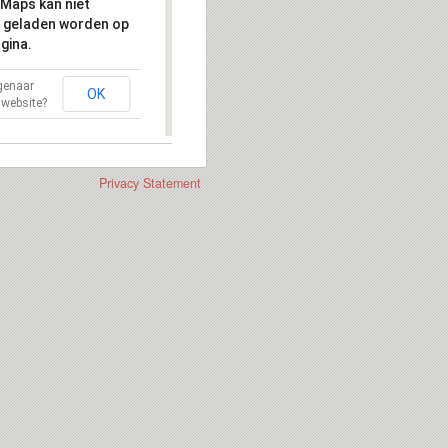
Maps kan niet
 geladen worden op
gina.
igenaar
OK
 website?
Privacy Statement