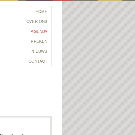
Main menu
HOME
SKIP TO PRIMARY
SKIP TO SECONDARY
OVER ONS
CONTENT
CONTENT
AGENDA
PREKEN
NIEUWS
CONTACT