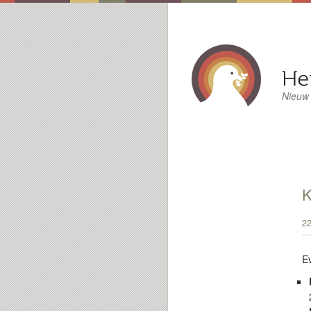
Nieuw
22
E