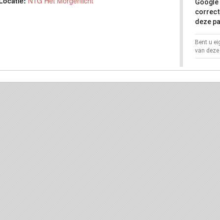
Locatie:
NTG Het Morgenlicht
Google 
correct
deze pa
Bent u e
van deze