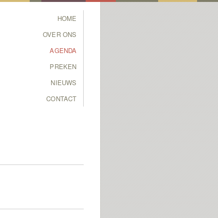
Main menu
HOME
SKIP TO PRIMARY
SKIP TO SECONDARY
OVER ONS
CONTENT
CONTENT
AGENDA
PREKEN
NIEUWS
CONTACT