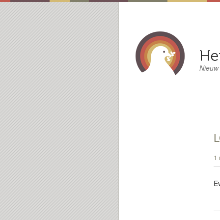
Nieuw
L
1 
E