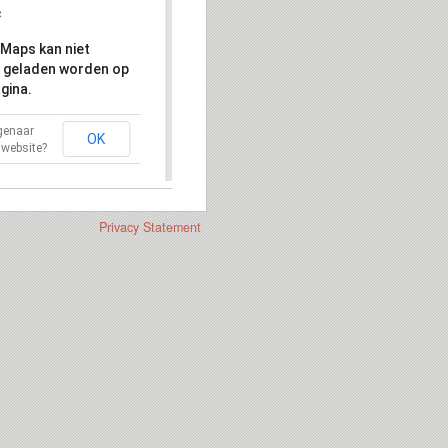
Maps kan niet
 geladen worden op
gina.
igenaar
OK
 website?
Privacy Statement