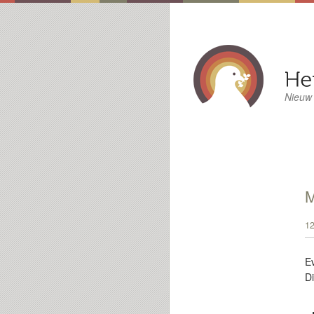
Nieuw
12
E
D