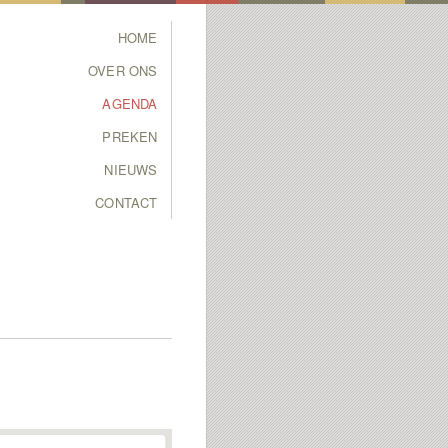
Main menu
HOME
SKIP TO PRIMARY
SKIP TO SECONDARY
OVER ONS
CONTENT
CONTENT
AGENDA
PREKEN
NIEUWS
CONTACT