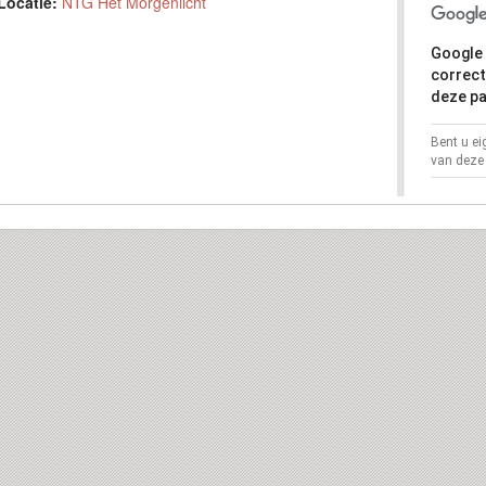
Locatie:
NTG Het Morgenlicht
Google 
correct
deze pa
Bent u e
van deze