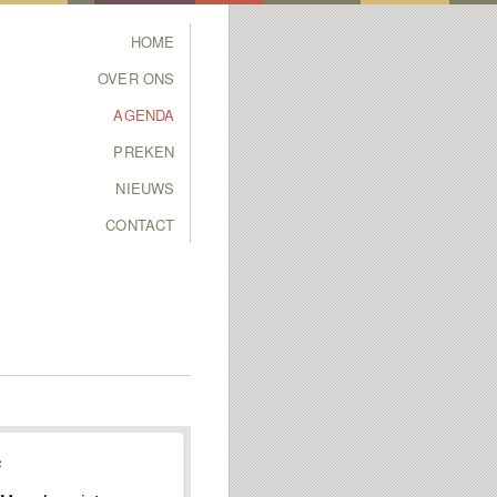
Main menu
HOME
SKIP TO PRIMARY
SKIP TO SECONDARY
OVER ONS
CONTENT
CONTENT
AGENDA
PREKEN
NIEUWS
CONTACT