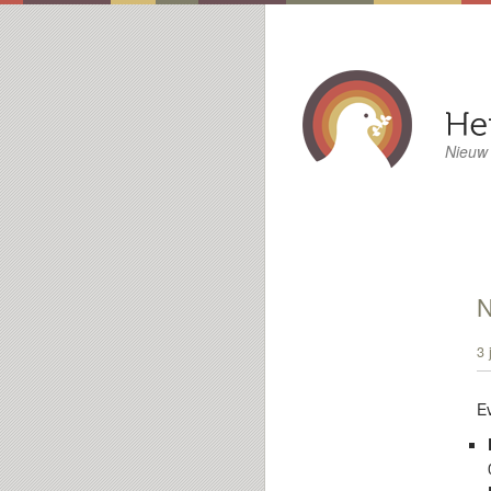
Nieuw
3 
E