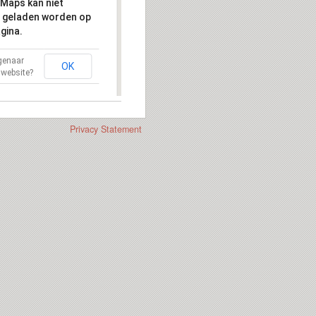
Maps kan niet
 geladen worden op
gina.
igenaar
OK
 website?
Privacy Statement