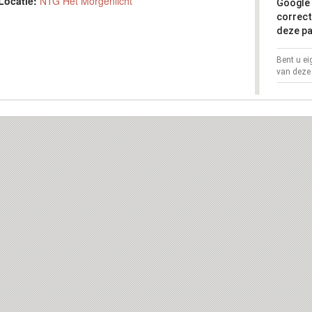
Locatie:
NTG Het Morgenlicht
Google 
correct
deze pa
Bent u e
van deze