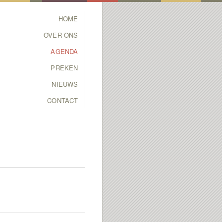
Main menu
HOME
SKIP TO PRIMARY
SKIP TO SECONDARY
OVER ONS
CONTENT
CONTENT
AGENDA
PREKEN
NIEUWS
CONTACT