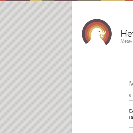
Nieuw
6 
E
D