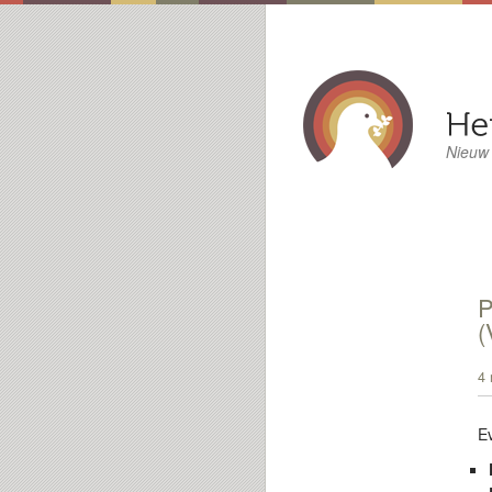
Nieuw
P
(
4 
E