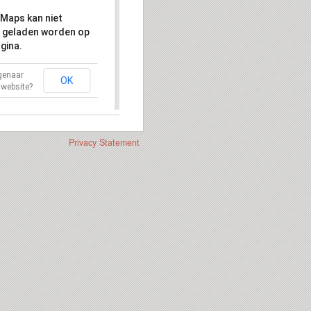
Maps kan niet
 geladen worden op
gina.
igenaar
OK
 website?
Privacy Statement