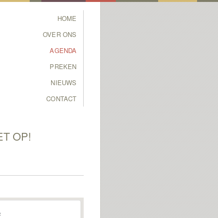
Main menu
HOME
SKIP TO PRIMARY
SKIP TO SECONDARY
OVER ONS
CONTENT
CONTENT
AGENDA
PREKEN
NIEUWS
CONTACT
ET OP!