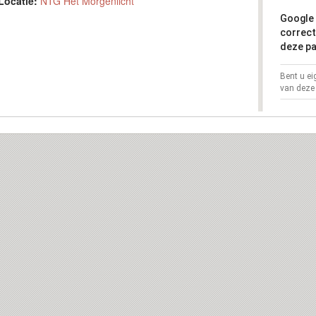
Locatie:
NTG Het Morgenlicht
Google 
correct
deze pa
Bent u e
van deze