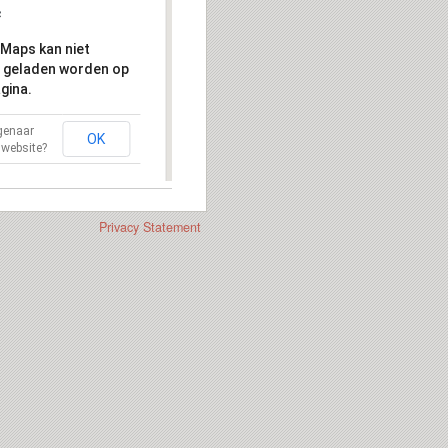
Maps kan niet
 geladen worden op
gina.
igenaar
OK
 website?
Privacy Statement