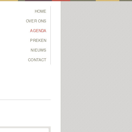
Main menu
HOME
SKIP TO PRIMARY
SKIP TO SECONDARY
OVER ONS
CONTENT
CONTENT
AGENDA
PREKEN
NIEUWS
CONTACT