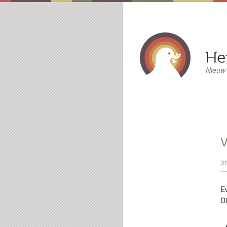
Nieuw
31
E
Di