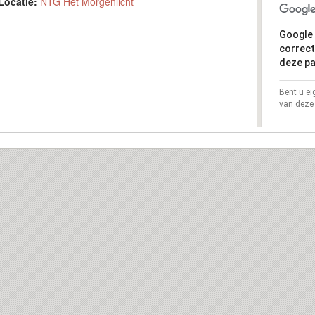
Locatie:
NTG Het Morgenlicht
Google 
correct
deze pa
Bent u e
van deze