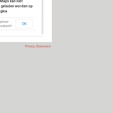
Maps kan niet
 geladen worden op
gina.
igenaar
OK
 website?
Privacy Statement