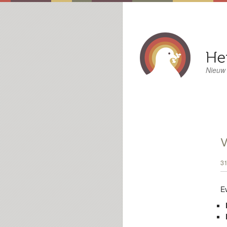
Nieuw
31
E