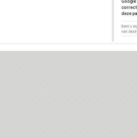
Google 
correct
deze pa
Bent u e
van deze