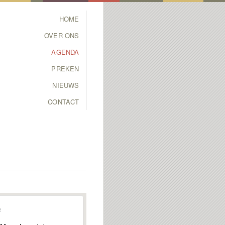
Main menu
HOME
SKIP TO PRIMARY
SKIP TO SECONDARY
OVER ONS
CONTENT
CONTENT
AGENDA
PREKEN
NIEUWS
CONTACT