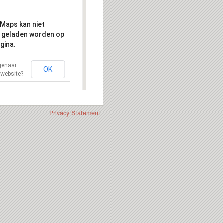
Maps kan niet
 geladen worden op
gina.
igenaar
OK
 website?
Privacy Statement