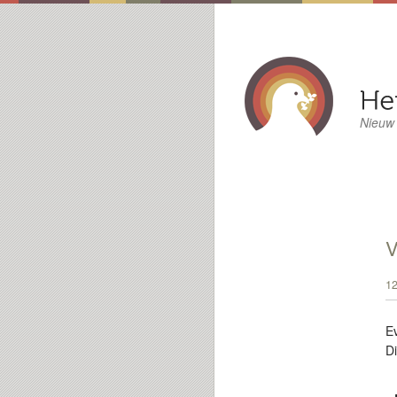
Nieuw
12
E
D