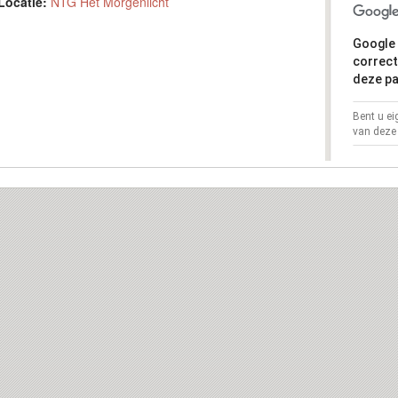
Locatie:
NTG Het Morgenlicht
Google 
correct
deze pa
Bent u e
van deze