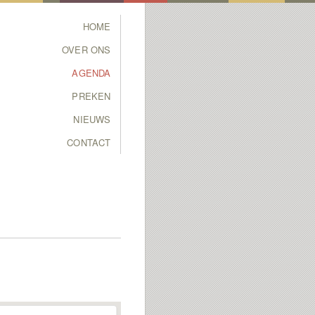
Main menu
HOME
SKIP TO PRIMARY
SKIP TO SECONDARY
OVER ONS
CONTENT
CONTENT
AGENDA
PREKEN
NIEUWS
CONTACT