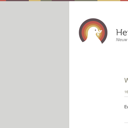
Nieuw
16
E