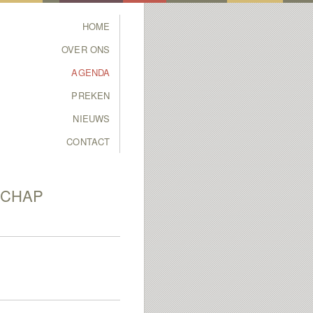
Main menu
HOME
SKIP TO PRIMARY
SKIP TO SECONDARY
OVER ONS
CONTENT
CONTENT
AGENDA
PREKEN
NIEUWS
CONTACT
SCHAP