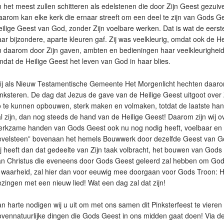
 het meest zullen schitteren als edelstenen die door Zijn Geest gezuiv
arom kan elke kerk die ernaar streeft om een deel te zijn van Gods G
ilige Geest van God, zonder Zijn voelbare werken. Dat is wat de eers
ar bijzondere, aparte kleuren gaf. Zij was veelkleurig, omdat ook de Hei
 daarom door Zijn gaven, ambten en bedieningen haar veelkleurigheid g
dat de Heilige Geest het leven van God in haar blies.
ij als Nieuw Testamentische Gemeente Het Morgenlicht hechten daar
nksteren. De dag dat Jezus de gave van de Heilige Geest uitgoot ove
o te kunnen opbouwen, sterk maken en volmaken, totdat de laatste ha
l zijn, dan nog steeds de hand van de Heilige Geest! Daarom zijn wij ov
erkzame handen van Gods Geest ook nu nog nodig heeft, voelbaar en 
evelsteen” bovenaan het hemels Bouwwerk door dezelfde Geest van Go
j heeft dan dat gedeelte van Zijn taak volbracht, het bouwen van Go
an Christus die eveneens door Gods Geest geleerd zal hebben om God 
n waarheid, zal hier dan voor eeuwig mee doorgaan voor Gods Troon:
zingen met een nieuw lied! Wat een dag zal dat zijn!
n harte nodigen wij u uit om met ons samen dit Pinksterfeest te vieren 
vennatuurlijke dingen die Gods Geest in ons midden gaat doen! Via de