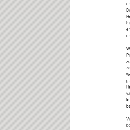
en
Da
He
ha
en
om
W
Pi
z
za
w
g
Hi
v
i
be
Va
bo