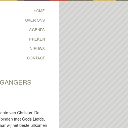
Main menu
HOME
SKIP TO PRIMARY
SKIP TO SECONDARY
OVER ONS
CONTENT
CONTENT
AGENDA
PREKEN
NIEUWS
CONTACT
RGANGERS
ente van Christus. De
e binden met Gods Liefde.
ar wij het beste uitkomen