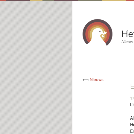
Nieuw
⟻
Nieuws
17
L
Al
He
En