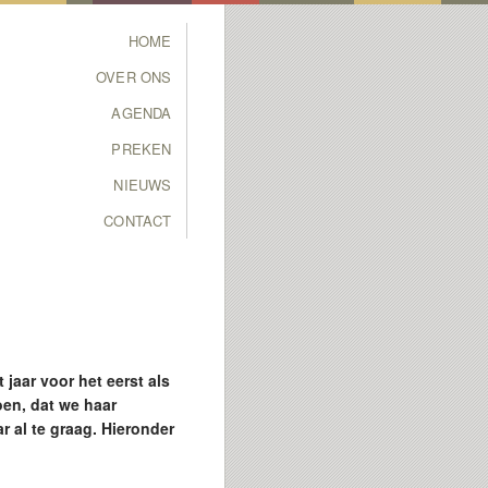
Main menu
HOME
SKIP TO PRIMARY
SKIP TO SECONDARY
OVER ONS
CONTENT
CONTENT
AGENDA
PREKEN
NIEUWS
CONTACT
 jaar voor het eerst als
oen, dat we haar
 al te graag. Hieronder