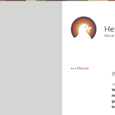
Nieuw
⟻
Nieuws
I
16
Ve
m
g
le