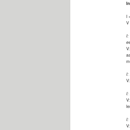
I
I 
V 
I:
e
V:
aa
m
I:
V:
I:
V:
l
I:
V: