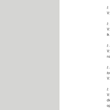
I:
V:
I:
V:
ik
I:
V:
na
I:
to
V:
I:
V:
di
op