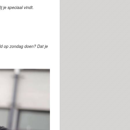
j je speciaal vindt.
eld op zondag doen? Dat je