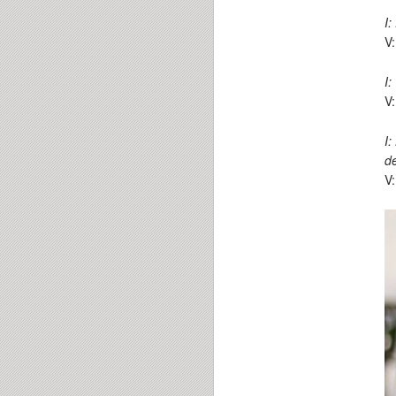
I:
V:
I:
V:
I:
de
V: