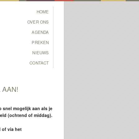
Main menu
HOME
SKIP TO PRIMARY
SKIP TO SECONDARY
OVER ONS
CONTENT
CONTENT
AGENDA
PREKEN
NIEUWS
CONTACT
 AAN!
 snel mogelijk aan als je
deeld (ochtend of middag).
 of via het