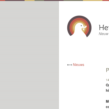
Nieuw
⟻
Nieuws
P
14
O
h
M
c