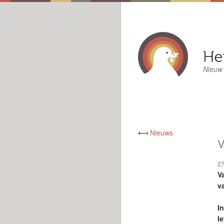
Nieuw
⟻
Nieuws
V
27
V
v
I
le