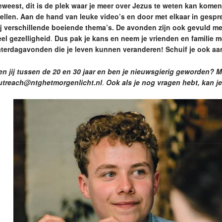
eweest, dit is de plek waar je meer over Jezus te weten kan komen
tellen. Aan de hand van leuke video’s en door met elkaar in gespre
ij verschillende boeiende thema’s. De avonden zijn ook gevuld met
eel gezelligheid
.
Dus pak je kans en neem je vrienden en familie 
aterdagavonden die je leven kunnen veranderen!
Schuif je ook aa
en jij tussen de 20 en 30 jaar en ben je nieuwsgierig geworden? M
utreach@ntghetmorgenlicht.nl
.
Ook als je nog vragen hebt, kan j