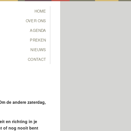
Main menu
HOME
SKIP TO PRIMARY
SKIP TO SECONDARY
OVER ONS
CONTENT
CONTENT
AGENDA
PREKEN
NIEUWS
CONTACT
Om de andere zaterdag,
t en richting in je
at of nog nooit bent