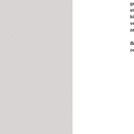
g
s
b
v
z
B
o