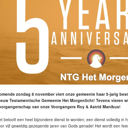
omende zondag 8 november viert onze gemeente haar 5-jarig bes
ieuw Testamentische Gemeente Het Morgenlicht! Tevens vieren wij
oorgangerschap van onze Voorgangers Roy & Astrid Manikus!
t belooft een heel bijzondere dienst te worden; een dienst volledig in
oor vijf geweldig gezegende jaren van Gods genade! Het wordt een fe