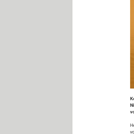
K
N
v
He
v