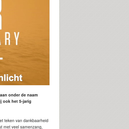
taan onder de naam
 ook het 5-jarig
 het teken van dankbaarheid
est met veel samenzang,