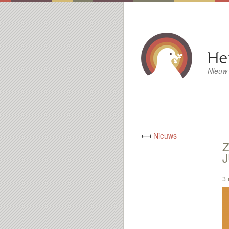
Nieuw
⟻
Nieuws
Z
J
3 