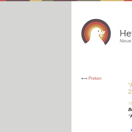
Nieuw
⟻
Preken
“
2
13
B
“