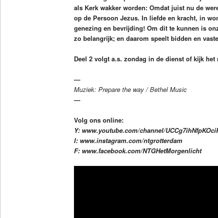
als Kerk wakker worden: Omdat juist nu de were
op de Persoon Jezus. In liefde en kracht, in w
genezing en bevrijding! Om dit te kunnen is on
zo belangrijk; en daarom speelt bidden en vasten
Deel 2 volgt a.s. zondag in de dienst of kijk h
—
Muziek: Prepare the way / Bethel Music
—
Volg ons online:
Y: www.youtube.com/channel/UCCg7ihNfpKOc
I: www.instagram.com/ntgrotterdam
F: www.facebook.com/NTGHetMorgenlicht