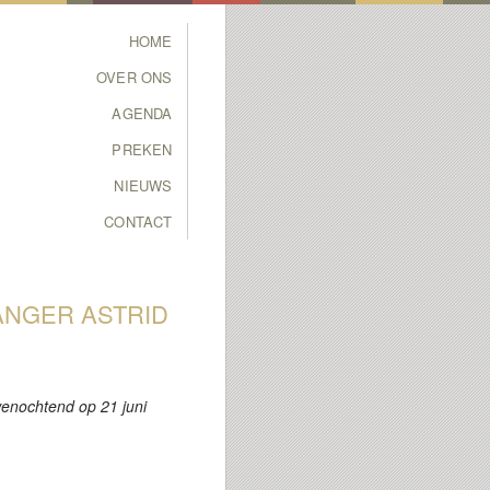
Main menu
HOME
SKIP TO PRIMARY
SKIP TO SECONDARY
OVER ONS
CONTENT
CONTENT
AGENDA
PREKEN
NIEUWS
CONTACT
ANGER ASTRID
enochtend op 21 juni