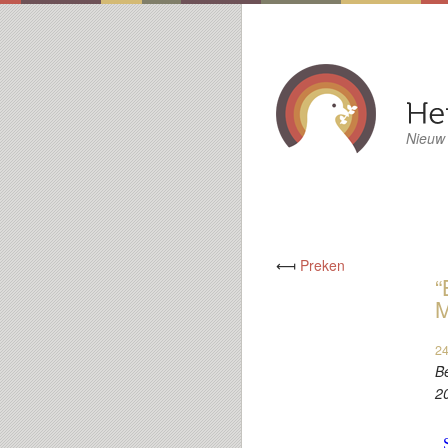
Nieuw
⟻
Preken
“
24
Be
20