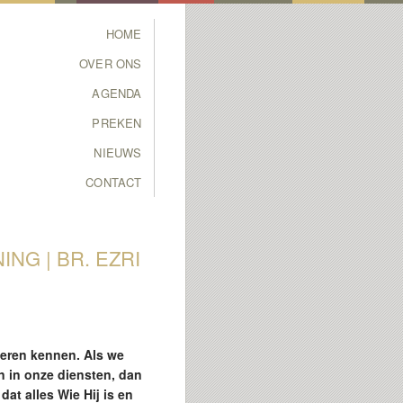
Main menu
HOME
SKIP TO PRIMARY
SKIP TO SECONDARY
OVER ONS
CONTENT
CONTENT
AGENDA
PREKEN
NIEUWS
CONTACT
NG | BR. EZRI
leren kennen. Als we
 in onze diensten, dan
t alles Wie Hij is en