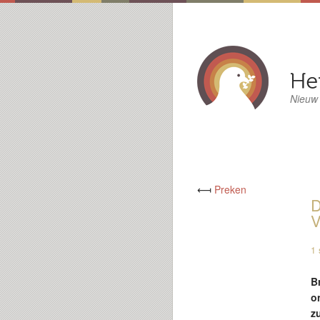
Nieuw
⟻
Preken
D
V
1 
B
o
z