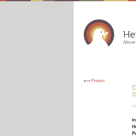
Nieuw
⟻
Preken
D
0
17
I
H
P