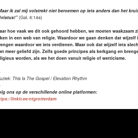
Maar ik zal mij volstrekt niet beroemen op iets anders dan het kru
hristus!”
(Gal. 6:14a)
aar hoe vaak we dit ook gehoord hebben, we moeten waakzaam zijn
aken in een web van religie. Waardoor we gaan denken dat wijzelf
rengen waardoor we iets verdienen. Maar ook dat wijzelf iets sle
iet meer geliefd zijn. Zelfs goede principes als kerkgang en breng
eligieus worden, als we het doen vanuit religie of wetticisme.
—
ziek: This Is The Gospel / Elevation Rhythm
—
olg ons op de verschillende online platformen:
tps://linktr.ee/ntgrotterdam