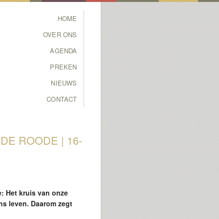
Main menu
HOME
SKIP TO PRIMARY
SKIP TO SECONDARY
OVER ONS
CONTENT
CONTENT
AGENDA
PREKEN
NIEUWS
CONTACT
DE ROODE | 16-
: Het kruis van onze
ns leven. Daarom zegt