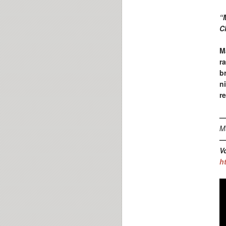
“
C
M
r
b
n
r
Mu
V
ht