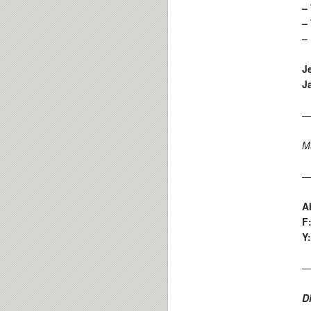
–
–
–
J
Ja
M
A
F
Y
D