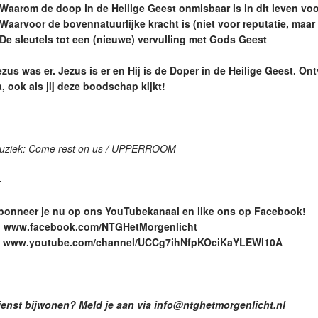
 Waarom de doop in de Heilige Geest onmisbaar is in dit leven voo
 Waarvoor de bovennatuurlijke kracht is (niet voor reputatie, maar 
 De sleutels tot een (nieuwe) vervulling met Gods Geest
ezus was er. Jezus is er en Hij is de Doper in de Heilige Geest. On
, ook als jij deze boodschap kijkt!
—
uziek: Come rest on us / UPPERROOM
—
bonneer je nu op ons YouTubekanaal en like ons op Facebook!
: www.facebook.com/NTGHetMorgenlicht
: www.youtube.com/channel/UCCg7ihNfpKOciKaYLEWl10A
—
ienst bijwonen? Meld je aan via info@ntghetmorgenlicht.nl