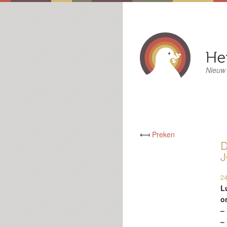
Nieuw
⟻
Preken
D
J
24
L
o
–
–