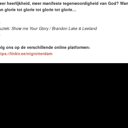
eer heerlijkheid, meer manifeste tegenwoordigheid van God? Wa
n glorie tot glorie tot glorie tot glorie…
—
uziek: Show me Your Glory / Brandon Lake & Leeland
—
olg ons op de verschillende online platformen:
tps://linktr.ee/ntgrotterdam