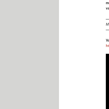
m
va
M
V
ht