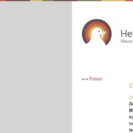
Nieuw
⟻
Preken
G
20
D
M
n
v
l