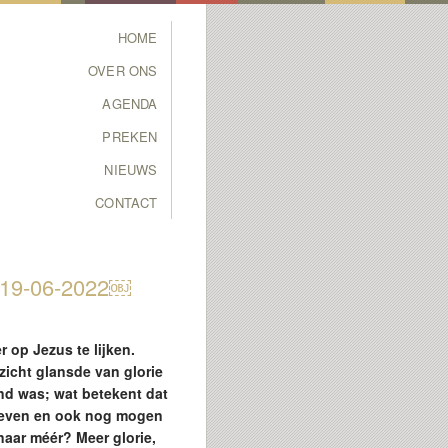
Main menu
HOME
SKIP TO PRIMARY
SKIP TO SECONDARY
OVER ONS
CONTENT
CONTENT
AGENDA
PREKEN
NIEUWS
CONTACT
19-06-2022￼
 op Jezus te lijken.
zicht glansde van glorie
nd was; wat betekent dat
leven en ook nog mogen
aar méér? Meer glorie,