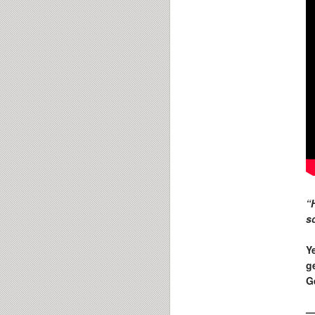
“H
s
Y
g
G