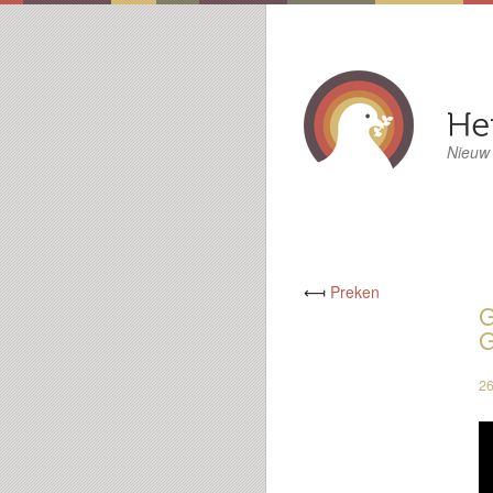
Nieuw
⟻
Preken
G
26