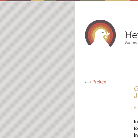
Nieuw
⟻
Preken
G
J
5 
I
l
i