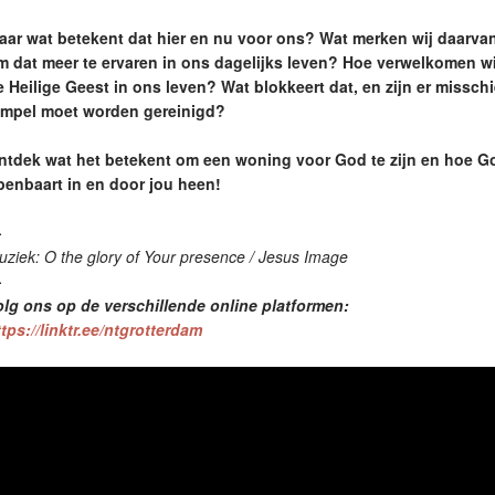
aar wat betekent dat hier en nu voor ons? Wat merken wij daarva
m dat meer te ervaren in ons dagelijks leven? Hoe verwelkomen w
e Heilige Geest in ons leven? Wat blokkeert dat, en zijn er missc
empel moet worden gereinigd?
ntdek wat het betekent om een woning voor God te zijn en hoe G
penbaart in en door jou heen!
—
ziek: O the glory of Your presence / Jesus Image
—
olg ons op de verschillende online platformen:
tps://linktr.ee/ntgrotterdam