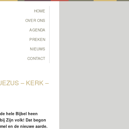
Main menu
HOME
SKIP TO PRIMARY
SKIP TO SECONDARY
OVER ONS
CONTENT
CONTENT
AGENDA
PREKEN
NIEUWS
CONTACT
JEZUS – KERK –
de hele Bijbel heen
ij Zijn volk! Dat begon
emel en de nieuwe aarde.