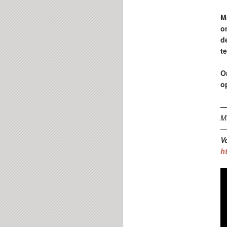
M
o
d
t
O
o
Mu
V
ht