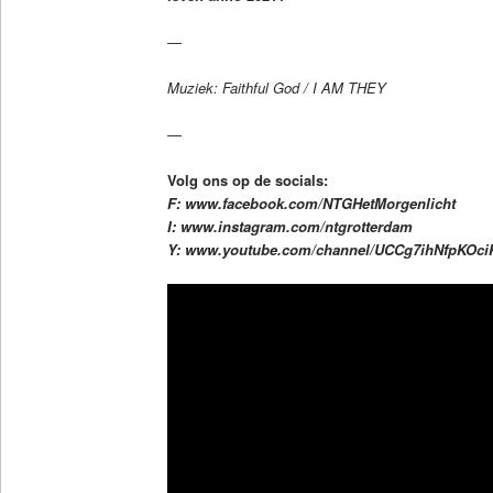
—
Muziek: Faithful God / I AM THEY
—
Volg ons op de socials:
F: www.facebook.com/NTGHetMorgenlicht
I: www.instagram.com/ntgrotterdam
Y: www.youtube.com/channel/UCCg7ihNfpKOc