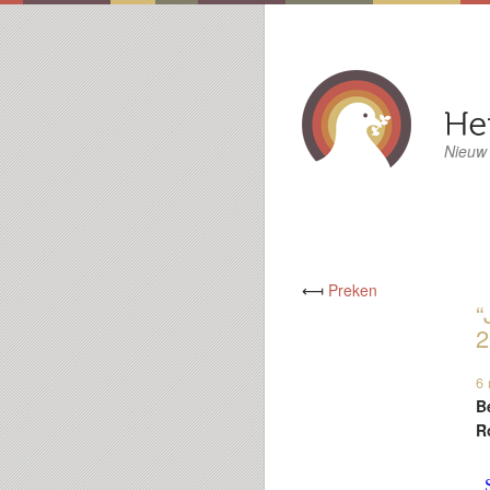
Nieuw
⟻
Preken
“
2
6 
B
R