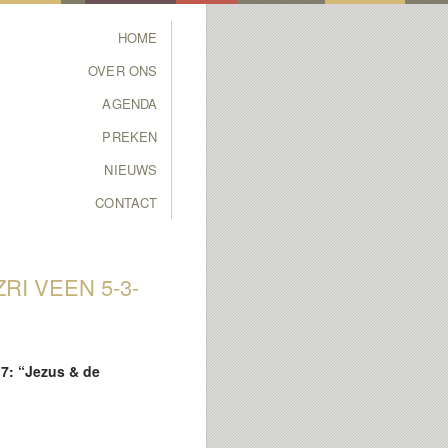
Main menu
HOME
SKIP TO PRIMARY
SKIP TO SECONDARY
OVER ONS
CONTENT
CONTENT
AGENDA
PREKEN
NIEUWS
CONTACT
RI VEEN 5-3-
17: “Jezus & de