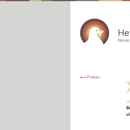
Nieuw
⟻
Preken
“
J
10
B
u