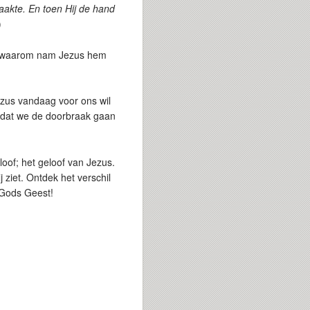
akte. En toen Hij de hand
)
, waarom nam Jezus hem
ezus vandaag voor ons wil
rdat we de doorbraak gaan
oof; het geloof van Jezus.
ziet. Ontdek het verschil
r Gods Geest!