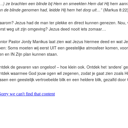
…) ze brachten een blinde bij Hem en smeekten Hem dat Hij hem aanra
n de blinde genomen had, leidde Hij hem het dorp uit…”
(Markus 8:22
aarom? Jezus had de man ter plekke en direct kunnen genezen. Nou
rst weg uit zijn omgeving? Jezus deed nooit iets zomaar…
nior Pastor Jordy Manikus laat zien wat Jezus hiermee deed en wat J
oen: Soms moeten wij eerst UIT een geestelijke atmosfeer komen, voo
en en IN Zijn plan kunnen staan.
tdek de gevaren van ongeloof – hoe klein ook. Ontdek het ‘andere’ gel
tdek waarmee God jouw ogen wil zegenen, zodat je gaat zien zoals Hij 
ssen een geestelijk vertroebelde blik en een heldere blik, gezalfd doo