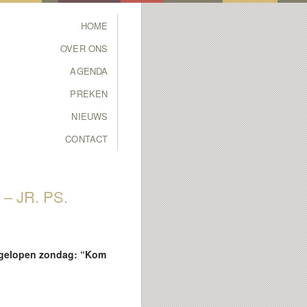
Main menu
HOME
SKIP TO PRIMARY
SKIP TO SECONDARY
OVER ONS
CONTENT
CONTENT
AGENDA
PREKEN
NIEUWS
CONTACT
 JR. PS.
afgelopen zondag: “Kom