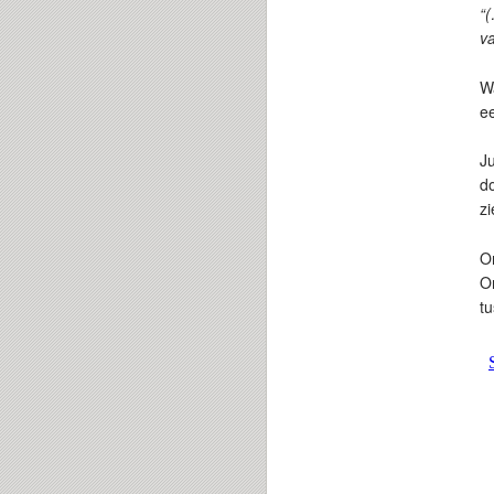
“(
va
W
ee
Ju
d
zi
On
On
tu