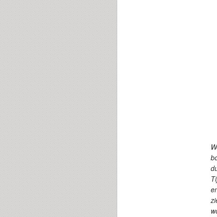
W
b
du
Ti
e
zi
w