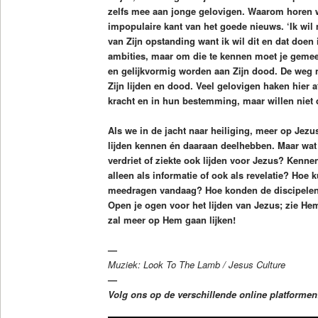
zelfs mee aan jonge gelovigen. Waarom horen wi
impopulaire kant van het goede nieuws. ‘Ik wil
van Zijn opstanding want ik wil dit en dat doen 
ambities, maar om die te kennen moet je gemee
en gelijkvormig worden aan Zijn dood. De weg n
Zijn lijden en dood. Veel gelovigen haken hier a
kracht en in hun bestemming, maar willen niet d
Als we in de jacht naar heiliging, meer op Jezus
lijden kennen én daaraan deelhebben. Maar wat h
verdriet of ziekte ook lijden voor Jezus? Kennen
alleen als informatie of ook als revelatie? Hoe 
meedragen vandaag? Hoe konden de discipelen 
Open je ogen voor het lijden van Jezus; zie He
zal meer op Hem gaan lijken!
—
Muziek: Look To The Lamb / Jesus Culture
—
Volg ons op de verschillende online platforme