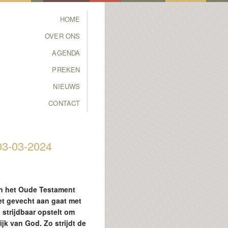
Main menu
HOME
SKIP TO PRIMARY
SKIP TO SECONDARY
OVER ONS
CONTENT
CONTENT
AGENDA
PREKEN
NIEUWS
CONTACT
3-03-2024
 in het Oude Testament
het gevecht aan gaat met
 strijdbaar opstelt om
jk van God. Zo strijdt de