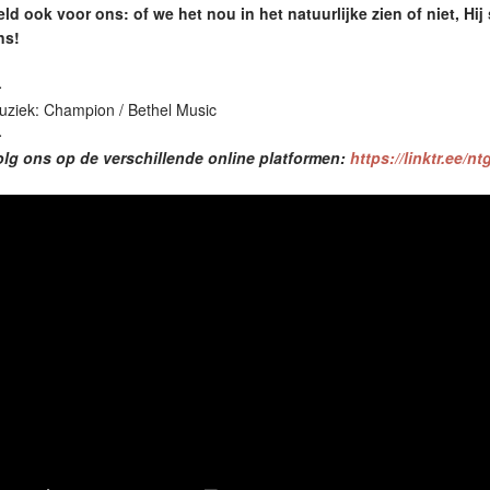
ld ook voor ons: of we het nou in het natuurlijke zien of niet, Hij
ns!
—
uziek: Champion / Bethel Music
—
olg ons op de verschillende online platformen:
https://linktr.ee/n