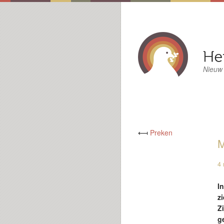
Nieuw
⟻
Preken
M
4 
I
z
Z
g