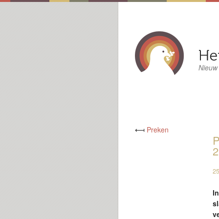
Nieuw
⟻
Preken
P
2
25
I
s
v