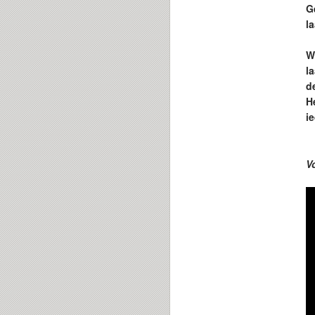
G
l
W
l
d
H
i
V