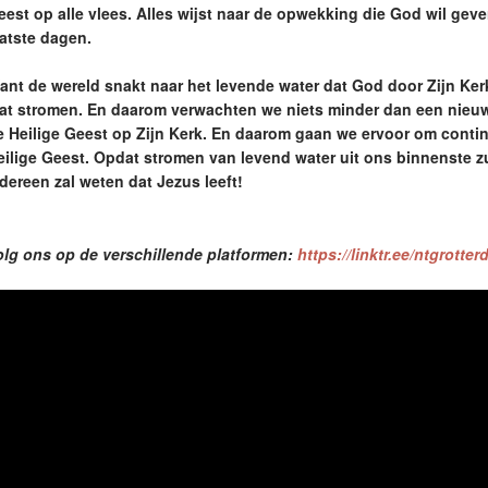
eest op alle vlees. Alles wijst naar de opwekking die God wil geve
aatste dagen.
ant de wereld snakt naar het levende water dat God door Zijn Ker
aat stromen. En daarom verwachten we niets minder dan een nieuwe
e Heilige Geest op Zijn Kerk. En daarom gaan we ervoor om continu
eilige Geest. Opdat stromen van levend water uit ons binnenste z
edereen zal weten dat Jezus leeft!
olg ons op de verschillende platformen:
https://linktr.ee/ntgrotte